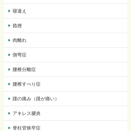
寝違え
捻挫
肉離れ
側弯症
腰椎分離症
腰椎すべり症
踵の痛み（踵が痛い）
アキレス腱炎
脊柱管狭窄症