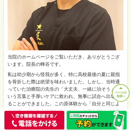
当院のホームページをご覧いただき、ありがとうござ
います。院長の蜂谷です。
私は幼少期から怪我が多く、特に高校最後の夏に親指
を骨折した際は絶望を味わいました。しかし、当時通
っていた治療院の先生の「大丈夫、一緒に治そう」と
ページの
いう言葉と手厚いケアに救われ、無事に試合へ出場す
先頭へ
ることができました。この原体験から「自分と同じよ
うに困っている人の役に立ちたい」と強く思い、治療
家への道を志しました。
これまで多くの失敗や苦労も経験してきましたが、素