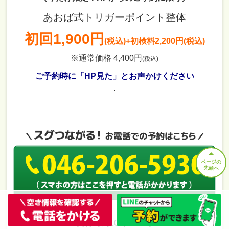
あおば式トリガーポイント整体
初回
1,900円
(税込)
+初検料2,200円(税込)
※通常価格 4,400円
(税込)
ご予約時に「HP見た」とお声かけください
.
ページの
先頭へ
受付時間10時～20時