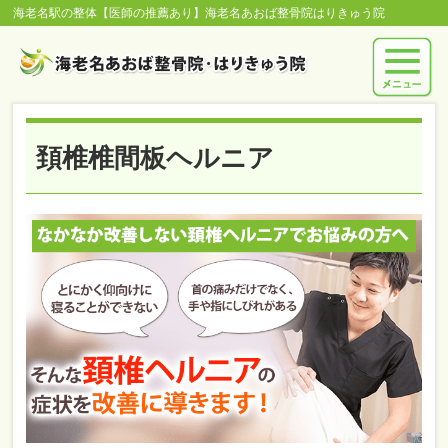
海老名駅の整体【医師の推薦あり】海老名あおば整骨院はりきゅう院
頚椎椎間板ヘルニア