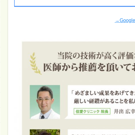
→Goog