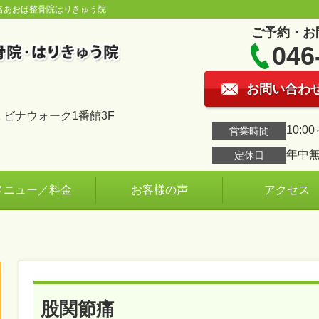
名あおば整骨院はりきゅう院
ご予約・お
046
お問い合わ
 ビナウォーク1番館3F
10:00
営業時間
年中
定休日
メニュー／料金
お客様の声
アクセス
股関節痛