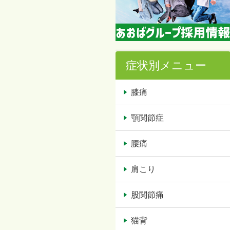
症状別メニュー
膝痛
顎関節症
腰痛
肩こり
股関節痛
猫背