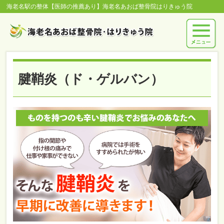
海老名駅の整体【医師の推薦あり】海老名あおば整骨院はりきゅう院
腱鞘炎（ド・ゲルバン）