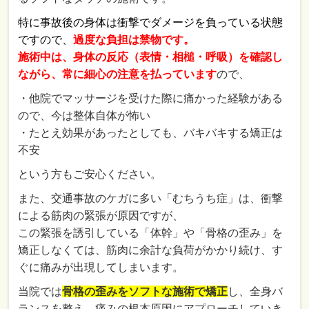
特に事故後の身体は衝撃でダメージを負っている状態
ですので、
過度な負担は禁物です。
施術中は、身体の反応（表情・相槌・呼吸）を確認し
ながら、常に細心の注意を払
っています
ので、
・他院でマッサージを受けた際に痛かった経験がある
ので、今は整体自体が怖い
・たとえ効果があったとしても、バキバキする矯正は
不安
という方もご安心ください。
また、交通事故のケガに多い「むちうち症」は、衝撃
による
筋肉の緊張が原因ですが、
この緊張を誘引している「体幹」や「骨格の歪み」を
矯正しなくては、筋肉に余計な負荷がかかり続け、す
ぐに痛みが出現してしまいます。
当院では
骨格の歪みをソフトな施術で矯正
し、全身バ
ランスを整え、痛みの根本原因にアプローチしていき