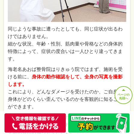
同じような事故に遭ったとしても、同じ症状が出るわ
けではありません。
細かな状況、年齢・性別、筋肉量や骨格などの身体的
特徴によって、症状の度合いは一人ひとり違ってきま
す。
海老名あおば整骨院はりきゅう院
ではまず、施術を受
ける前に、
身体の動作確認をして、全身の写真を撮影
します。
これにより、どんなダメージを受けたのか、ご自身の
ページの
先頭へ
身体がどのくらい歪んでいるのかを客観的に知ること
ができます。
そして施術後、再度確認した際に、「違和感や痛みが
どう変わったのか？」「どれくらい減ったのか」など
を施術者にお知らせください。