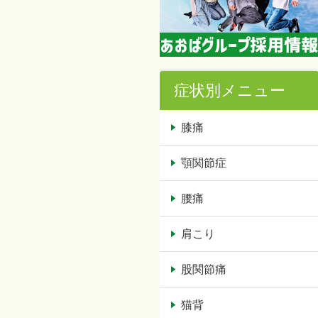
症状別メニュー
膝痛
顎関節症
腰痛
肩こり
股関節痛
猫背