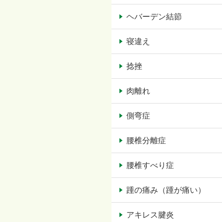
ヘバーデン結節
寝違え
捻挫
肉離れ
側弯症
腰椎分離症
腰椎すべり症
踵の痛み（踵が痛い）
アキレス腱炎