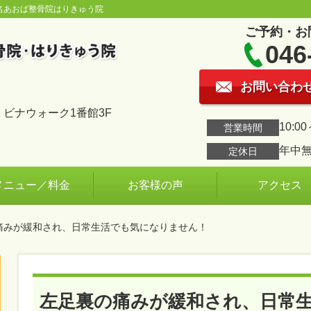
名あおば整骨院はりきゅう院
ご予約・お
046
お問い合わ
 ビナウォーク1番館3F
10:00
営業時間
年中
定休日
メニュー／料金
お客様の声
アクセス
の痛みが緩和され、日常生活でも気になりません！
左足裏の痛みが緩和され、日常