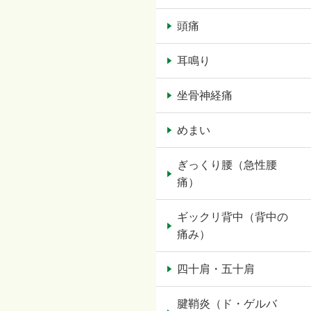
頭痛
耳鳴り
坐骨神経痛
めまい
ぎっくり腰（急性腰
痛）
ギックリ背中（背中の
痛み）
四十肩・五十肩
腱鞘炎（ド・ゲルバ