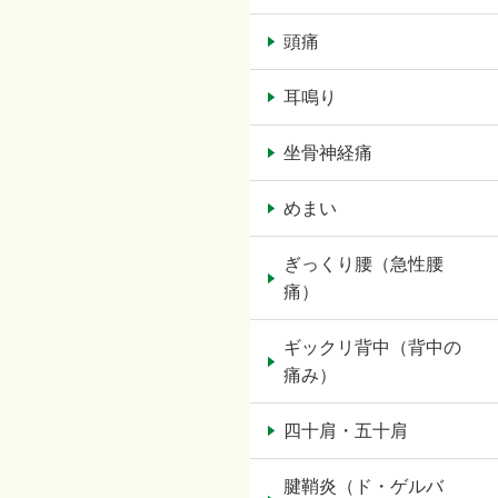
頭痛
耳鳴り
坐骨神経痛
めまい
ぎっくり腰（急性腰
痛）
ギックリ背中（背中の
痛み）
四十肩・五十肩
腱鞘炎（ド・ゲルバ