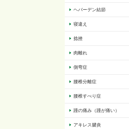
ヘバーデン結節
寝違え
捻挫
肉離れ
側弯症
腰椎分離症
腰椎すべり症
踵の痛み（踵が痛い）
アキレス腱炎