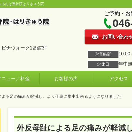
名あおば整骨院はりきゅう院
ご予約・お
046
お問い合わ
 ビナウォーク1番館3F
10:00
営業時間
年中
定休日
メニュー／料金
お客様の声
アクセス
趾による足の痛みが軽減し、より仕事に集中出来るようになりました
外反母趾による足の痛みが軽減