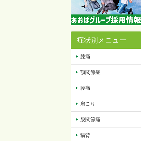
症状別メニュー
膝痛
顎関節症
腰痛
肩こり
股関節痛
猫背