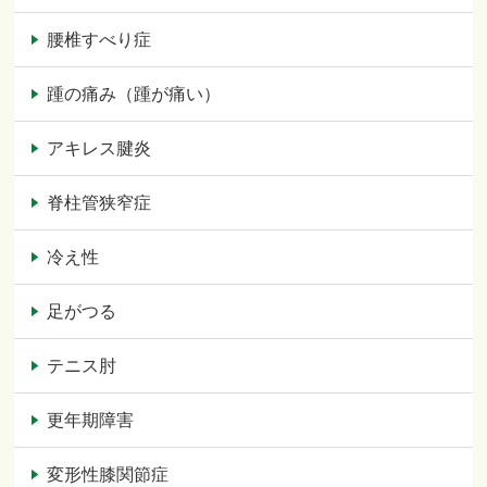
腰椎すべり症
踵の痛み（踵が痛い）
アキレス腱炎
脊柱管狭窄症
冷え性
足がつる
テニス肘
更年期障害
変形性膝関節症