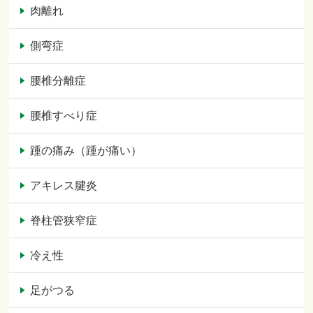
肉離れ
側弯症
腰椎分離症
腰椎すべり症
踵の痛み（踵が痛い）
アキレス腱炎
脊柱管狭窄症
冷え性
足がつる