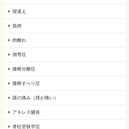
寝違え
捻挫
肉離れ
側弯症
腰椎分離症
腰椎すべり症
踵の痛み（踵が痛い）
アキレス腱炎
脊柱管狭窄症