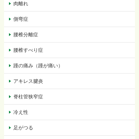
肉離れ
側弯症
腰椎分離症
腰椎すべり症
踵の痛み（踵が痛い）
アキレス腱炎
脊柱管狭窄症
冷え性
足がつる