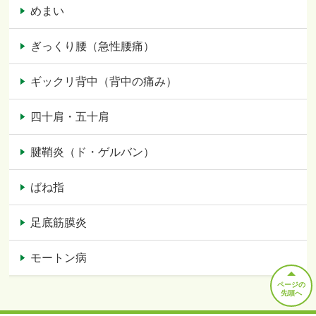
めまい
ぎっくり腰（急性腰痛）
ギックリ背中（背中の痛み）
四十肩・五十肩
腱鞘炎（ド・ゲルバン）
ばね指
足底筋膜炎
モートン病
ページの
先頭へ