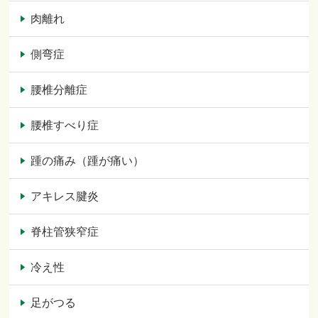
肉離れ
側弯症
腰椎分離症
腰椎すべり症
踵の痛み（踵が痛い）
アキレス腱炎
脊柱管狭窄症
冷え性
足がつる