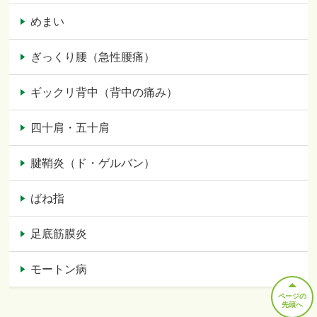
めまい
ぎっくり腰（急性腰痛）
ギックリ背中（背中の痛み）
四十肩・五十肩
腱鞘炎（ド・ゲルバン）
ばね指
足底筋膜炎
モートン病
ページの
先頭へ