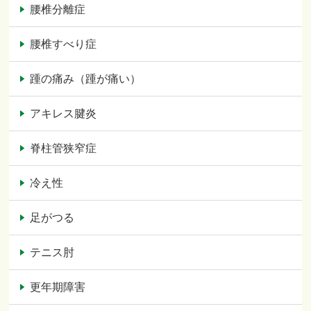
腰椎分離症
腰椎すべり症
踵の痛み（踵が痛い）
アキレス腱炎
脊柱管狭窄症
冷え性
足がつる
テニス肘
更年期障害