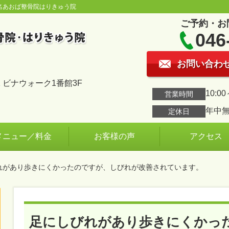
名あおば整骨院はりきゅう院
ご予約・お
046
お問い合わ
 ビナウォーク1番館3F
10:00
営業時間
年中
定休日
メニュー／料金
お客様の声
アクセス
びれがあり歩きにくかったのですが、しびれが改善されています。
足にしびれがあり歩きにくかっ