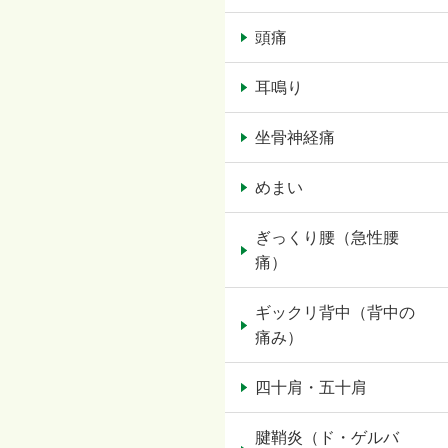
頭痛
耳鳴り
坐骨神経痛
めまい
ぎっくり腰（急性腰
痛）
ギックリ背中（背中の
痛み）
四十肩・五十肩
腱鞘炎（ド・ゲルバ