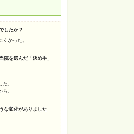
みでしたか？
にくかった。
で当院を選んだ「決め手」
した。
から。
ような変化がありました