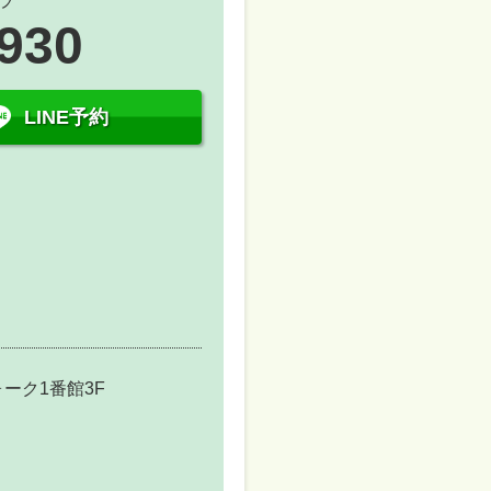
ラ
5930
LINE予約
ーク1番館3F