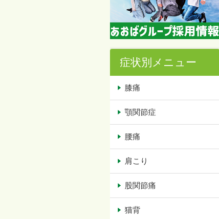
症状別メニュー
膝痛
顎関節症
腰痛
肩こり
股関節痛
猫背