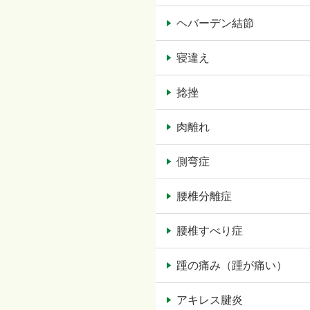
ヘバーデン結節
寝違え
捻挫
肉離れ
側弯症
腰椎分離症
腰椎すべり症
踵の痛み（踵が痛い）
アキレス腱炎