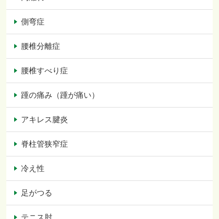
側弯症
腰椎分離症
腰椎すべり症
踵の痛み（踵が痛い）
アキレス腱炎
脊柱管狭窄症
冷え性
足がつる
テニス肘