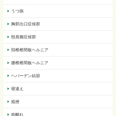
うつ病
胸郭出口症候群
頸肩腕症候群
頚椎椎間板ヘルニア
腰椎椎間板ヘルニア
ヘバーデン結節
寝違え
捻挫
肉離れ