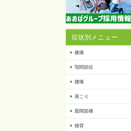
症状別メニュー
膝痛
顎関節症
腰痛
肩こり
股関節痛
猫背