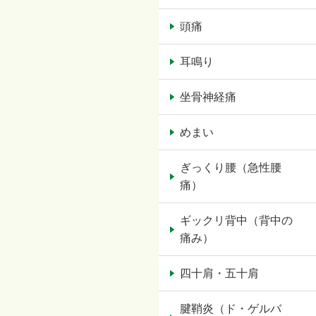
頭痛
耳鳴り
坐骨神経痛
めまい
ぎっくり腰（急性腰
痛）
ギックリ背中（背中の
痛み）
四十肩・五十肩
腱鞘炎（ド・ゲルバ