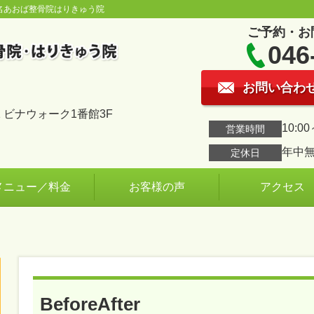
名あおば整骨院はりきゅう院
ご予約・お
046
お問い合わ
 ビナウォーク1番館3F
10:00
営業時間
年中
定休日
メニュー／料金
お客様の声
アクセス
BeforeAfter