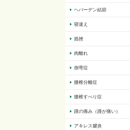
ヘバーデン結節
寝違え
捻挫
肉離れ
側弯症
腰椎分離症
腰椎すべり症
踵の痛み（踵が痛い）
アキレス腱炎